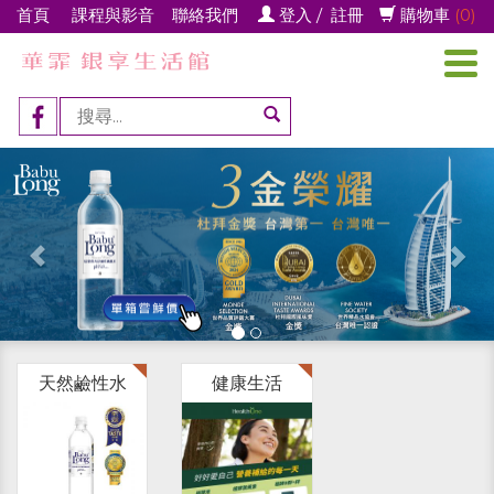
首頁
課程與影音
聯絡我們
登入
/
註冊
購物車
(0)
|
|
|
|
Previous
Ne
天然鹼性水
健康生活